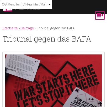
Direkt
[iL*]-
Frankfurt/Main
zum
Inhalt
Du bist hier
Startseite
»
Beiträge
»
Tribunal gegen das BAFA
Tribunal gegen das BAFA