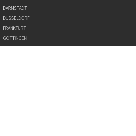
DARMSTADT
DÜSSELDORF
FRANKFURT
GÖTTINGEN
GRAZ
HALLE
HAMBURG
HANNOVER
HEIDELBERG
JENA
KARLSRUHE
KÖLN